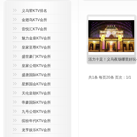
义乌荤KTV排名
金翅鸟KTV会所
音悦汇KTV会所
魅力金座KTV会所
皇家至尊KTV会所
盛世豪门KTV会所
活力十足！义乌夜场哪里好玩-
皇家公馆KTV会所
盛唐国际KTV会所
共1条 每页20条 页次：1/1
星辉国会KTV会所
天伦皇朝KTV会所
帝豪国际KTV会所
九号公馆KTV会所
缤纷年代KTV会所
龙亨娱乐KTV会所