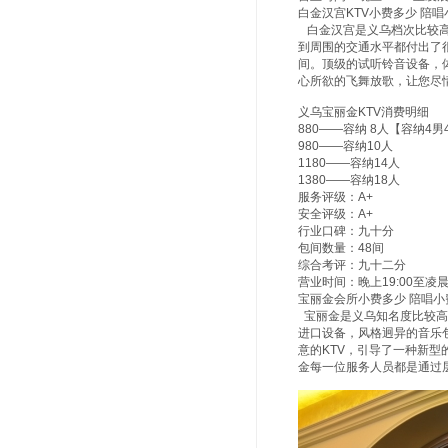
白金汉宫KTV小费多少 陪唱
白金汉宫是义乌档次比较高
到周围的交通水平都付出了
间。顶级的试听铃音设备，
心所欲的飞舞放歌，让您尽
义乌宝丽金KTV消费明细
880——容纳 8人【容纳4
980——容纳10人
1180——容纳14人
1380——容纳18人
服务评级：A+
安全评级：A+
行业口碑：九十分
包间数量：48间
综合考评：九十二分
营业时间：晚上19:00至凌晨3
宝丽金会所小费多少 陪唱小费
宝丽金是义乌知名度比较高
进口设备，风格迥异的音乐
意的KTV，引导了一种新
金每一位服务人员都是通过