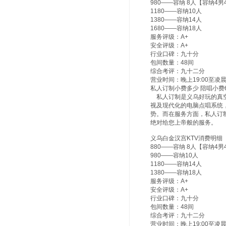
980——容纳 8人【容纳4
1180——容纳10人
1380——容纳14人
1680——容纳18人
服务评级：A+
安全评级：A+
行业口碑：九十分
包间数量：48间
综合考评：九十二分
营业时间：晚上19:00至凌晨3
私人订制小费多少 陪唱小费6
私人订制是义乌好玩的真空
视及现代化的电脑点唱系统
势。而在服务方面，私人订
绝对给您上帝般的服务。
义乌白金汉宫KTV消费明细
880——容纳 8人【容纳4
980——容纳10人
1180——容纳14人
1380——容纳18人
服务评级：A+
安全评级：A+
行业口碑：九十分
包间数量：48间
综合考评：九十二分
营业时间：晚上19:00至凌晨3