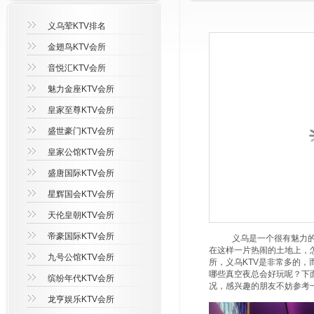
义乌荤KTV排名
金翅鸟KTV会所
音悦汇KTV会所
魅力金座KTV会所
皇家至尊KTV会所
盛世豪门KTV会所
皇家公馆KTV会所
盛唐国际KTV会所
星辉国会KTV会所
天伦皇朝KTV会所
帝豪国际KTV会所
义乌是一个很有魅力的地
在这样一片热闹的土地上，
九号公馆KTV会所
所，义乌KTV是非常多的，
哪些真空夜总会好玩呢？下面
缤纷年代KTV会所
况，感兴趣的朋友不妨参考
龙亨娱乐KTV会所